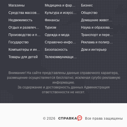
Магазины
Медицина и фармацевтика
Бизнес
Средства массовой информации
Культура и искусство
Общество
Недвижимость
Финансы
Домашние животные
Отдых и развлечения
Туризм
Наука и образование
Производство и поставки
Одежда и мода
Транспорт и перевозки
Государство
Справочно-информационные системы
Реклама и полиграфия
Компьютеры и интернет
Безопасность
Дом и интерьер
Товары для детей
Телекоммуникации и связь
Внимание! На сайте представлены данные справочного характера,
размещение осуществляется бесплатно, исключая сугубо рекламную
информацию.
За содержание и достоверность данных Администрация
ответственности не несет.
© 2026
Все права защищены