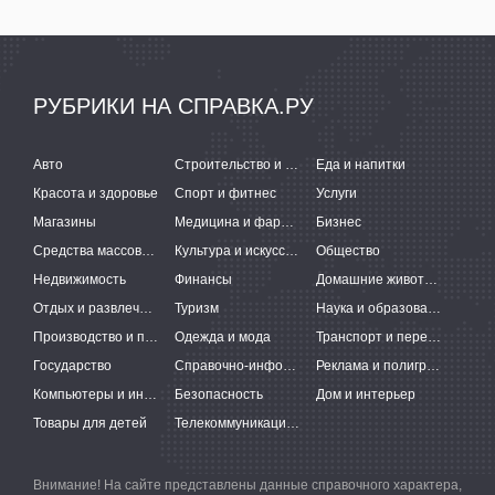
РУБРИКИ НА СПРАВКА.РУ
Авто
Строительство и ремонт
Еда и напитки
Красота и здоровье
Спорт и фитнес
Услуги
Магазины
Медицина и фармацевтика
Бизнес
Средства массовой информации
Культура и искусство
Общество
Недвижимость
Финансы
Домашние животные
Отдых и развлечения
Туризм
Наука и образование
Производство и поставки
Одежда и мода
Транспорт и перевозки
Государство
Справочно-информационные системы
Реклама и полиграфия
Компьютеры и интернет
Безопасность
Дом и интерьер
Товары для детей
Телекоммуникации и связь
Внимание! На сайте представлены данные справочного характера,